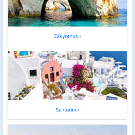
Zakynthos
›
Santorini
›