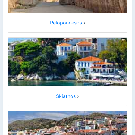
Peloponnesos
›
Skiathos
›