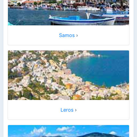
Samos
›
Leros
›