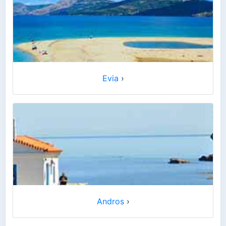
Evia
›
Andros
›