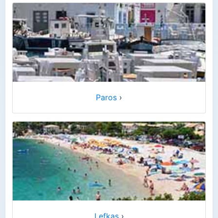
Paros
›
Lefkas
›