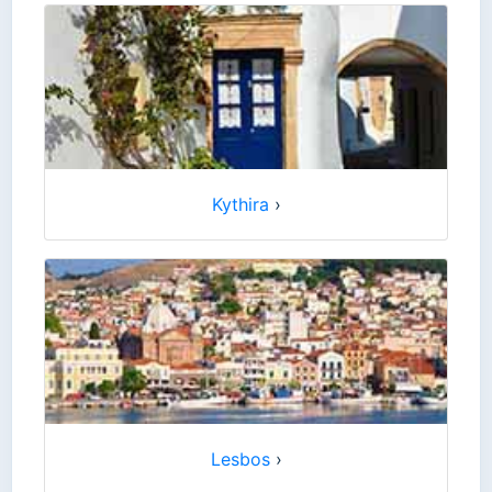
Kythira
›
Lesbos
›