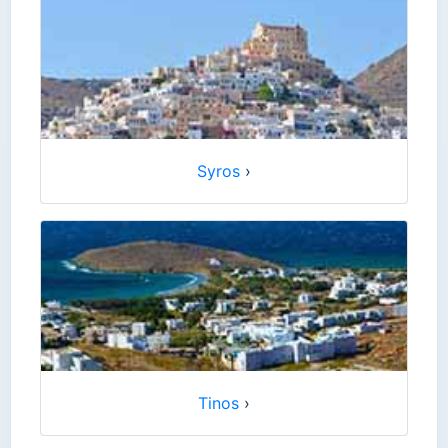
Syros
›
Tinos
›