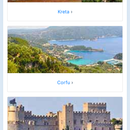
Kreta
›
Corfu
›