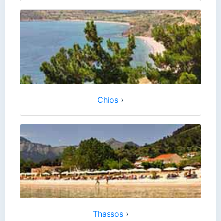
Chios
›
Thassos
›