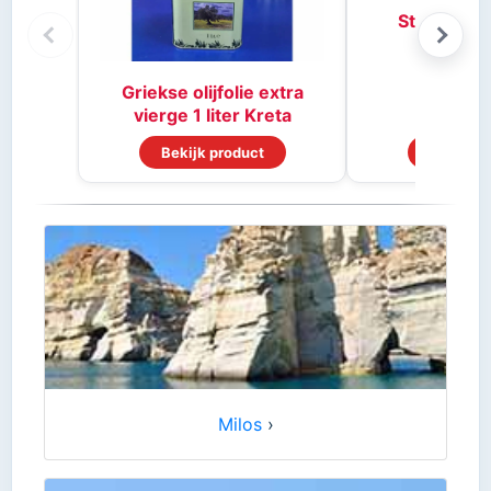
Stifado kr
Griekse olijfolie extra
vierge 1 liter Kreta
Bekijk product
Bekijk p
Milos
›