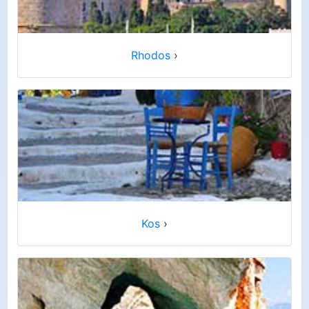
Rhodos
›
Kos
›