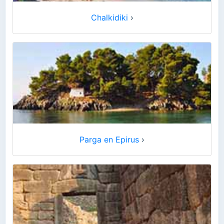
Chalkidiki
›
Parga en Epirus
›