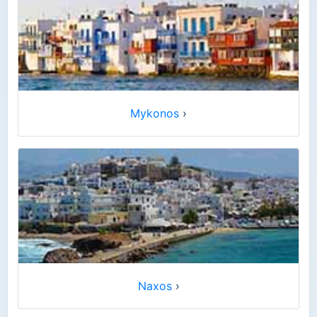
Mykonos
›
Naxos
›