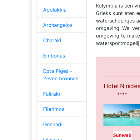
Kolymbia is een vri
Apolakkia
Grieks kunt eten e
waterschoentjes a
Archangelos
omgeving. Wel vers
omgeving te maken.
Charaki
watersportmogelijk
Embonas
Epta Piges -
Zeven bronnen
Hotel Niriide
Faliraki
****
Filerimos
Gennadi
Ialyssos