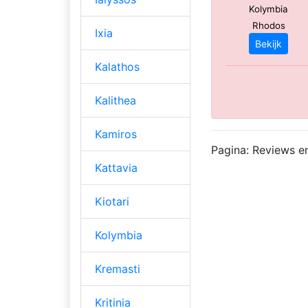
Kolymbia
Rhodos
Ixia
Bekijk
Kalathos
Kalithea
Kamiros
Pagina: Reviews e
Kattavia
Kiotari
Kolymbia
Kremasti
Kritinia