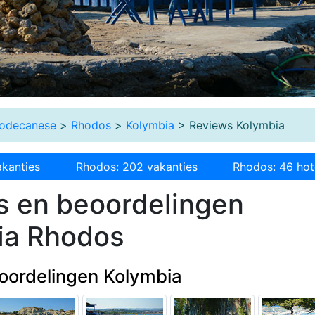
odecanese
>
Rhodos
>
Kolymbia
> Reviews Kolymbia
akanties
Rhodos: 202 vakanties
Rhodos: 46 hot
s en beoordelingen
ia Rhodos
oordelingen Kolymbia