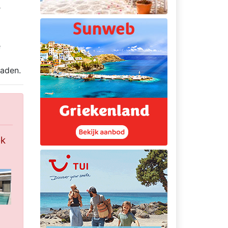
r
e
raden.
k