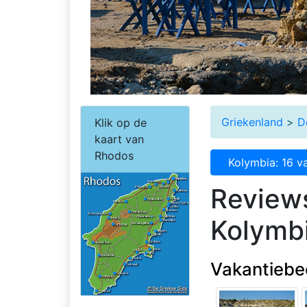
Griekenland
>
D
Klik op de
kaart van
Rhodos
Kolymbia: 16 v
Review
Kolymb
Vakantiebe