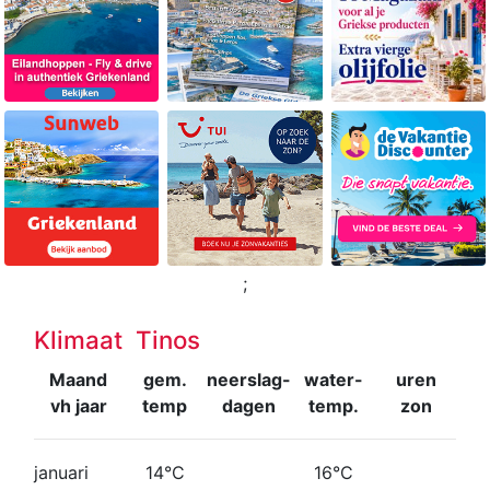
;
Klimaat Tinos
Maand
gem.
neerslag-
water-
uren
vh jaar
temp
dagen
temp.
zon
januari
14°C
16°C