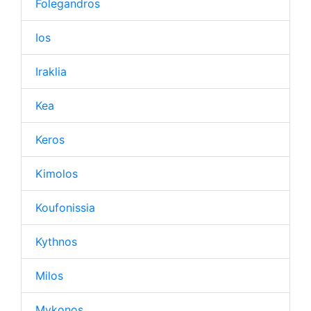
Folegandros
Ios
Iraklia
Kea
Keros
Kimolos
Koufonissia
Kythnos
Milos
Mykonos