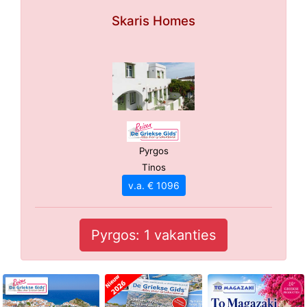
Skaris Homes
Pyrgos
Tinos
v.a. € 1096
Pyrgos: 1 vakanties