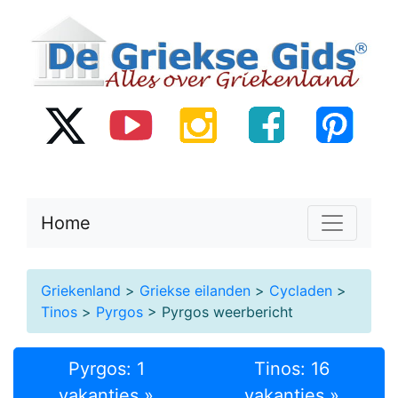
Home
Griekenland
>
Griekse eilanden
>
Cycladen
>
Tinos
>
Pyrgos
> Pyrgos weerbericht
Pyrgos: 1
Tinos: 16
vakanties »
vakanties »