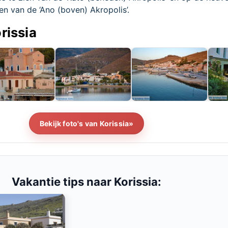
ien van de ‘Ano (boven) Akropolis’.
rissia
Bekijk foto's van Korissia»
Vakantie tips naar Korissia: