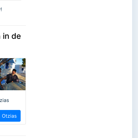
!
 in de
zias
k Otzias