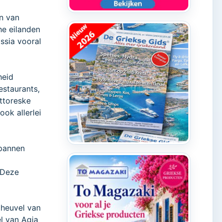
n van
he eilanden
ssia vooral
heid
estaurants,
ittoreske
ook allerlei
 pannen
 Deze
 heuvel van
el van Agia