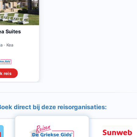
ea Suites
ia · Kea
k reis
Boek direct bij deze reisorganisaties: