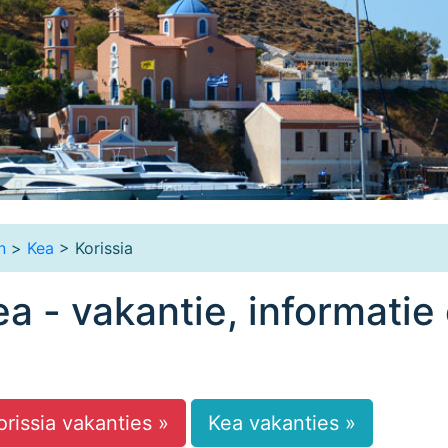
n
>
Kea
> Korissia
ea - vakantie, informatie
orissia vakanties »
Kea vakanties »