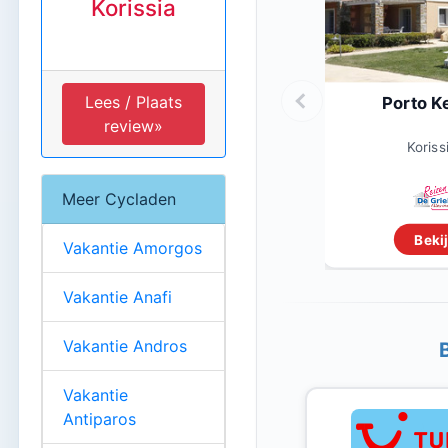
Korissia
Lees / Plaats
Porto K
review»
Koriss
Meer Cycladen
Bekij
Vakantie Amorgos
Vakantie Anafi
Vakantie Andros
Vakantie
Antiparos