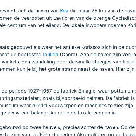
 bevindt zich de haven van
Kea
die maar 25 km van de have
r komen de veerboten uit Lavrio en van de overige Cycladisc
ële centrum van het eiland. De lokale inwoners noemen Kori
laats gebouwd als waar het antieke Korissos zich in de oud
vanaf de hoofdstad
Ioulida
(Chora). Aan de haven zijn veel r
he winkels. Een wandeling door de smalle steegjes van het p
mmen kun je bij het grote strand naast de haven. Hier zijn 
in de periode 1927-1957 de fabriek Emagié, waar potten en
orlogsmaterialen, zoals bijvoorbeeld helmen. De fabriek is
useum waar allerlei voorwerpen en machines te zien zijn.
ige eeuw een belangrijke rol in de lokale economie.
 gebouwd op twee heuvels, precies achter de haven. Op de
es te zien van de ‘Kato (beneden) Akropolis’ en op de heuv