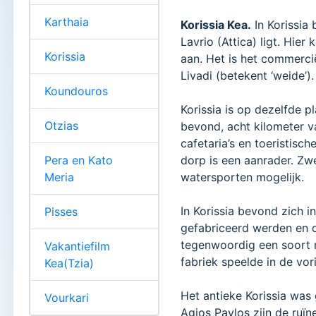
Karthaia
Korissia Kea.
In Korissia
Lavrio (Attica) ligt. Hie
Korissia
aan. Het is het commerci
Livadi (betekent ‘weide’).
Koundouros
Korissia is op dezelfde p
Otzias
bevond, acht kilometer 
cafetaria’s en toeristisc
Pera en Kato
dorp is een aanrader. Zwe
Meria
watersporten mogelijk.
In Korissia bevond zich 
Pisses
gefabriceerd werden en o
tegenwoordig een soort m
Vakantiefilm
fabriek speelde in de vor
Kea(Tzia)
Het antieke Korissia was
Vourkari
Agios Pavlos zijn de ruïn