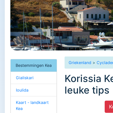
Griekenland
>
Cyclade
Bestemmingen Kea
Korissia K
Gialiskari
leuke tips
Ioulida
Kaart - landkaart
K
Kea