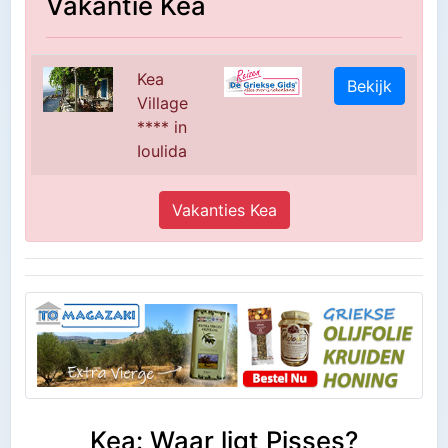
Vakantie Kea
Kea
Bekijk
Village
**** in
Ioulida
Vakanties Kea
Kea: Waar ligt Pisses?