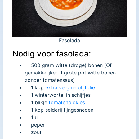
Fasolada
Nodig voor fasolada:
500 gram witte (droge) bonen (Of
gemakkelijker: 1 grote pot witte bonen
zonder tomatensaus)
1 kop
extra vergine olijfolie
1 winterwortel in schijfjes
1 blikje
tomatenblokjes
1 kop selderij fijngesneden
1 ui
peper
zout