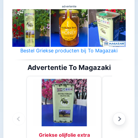
advertentie
Bestel Griekse producten bij To Magazaki
Advertentie To Magazaki
Stifado 
Griekse olijfolie extra