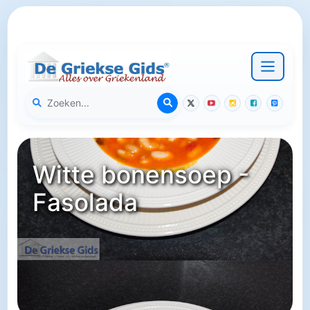
Witte bonensoep -
Fasolada