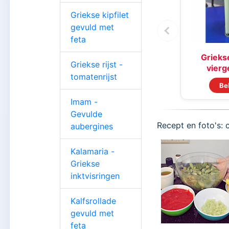
Griekse kipfilet
gevuld met
feta
Griekse
Griekse rijst -
vierge
tomatenrijst
Be
Imam -
Gevulde
Recept en foto's: 
aubergines
Kalamaria -
Griekse
inktvisringen
Kalfsrollade
gevuld met
feta