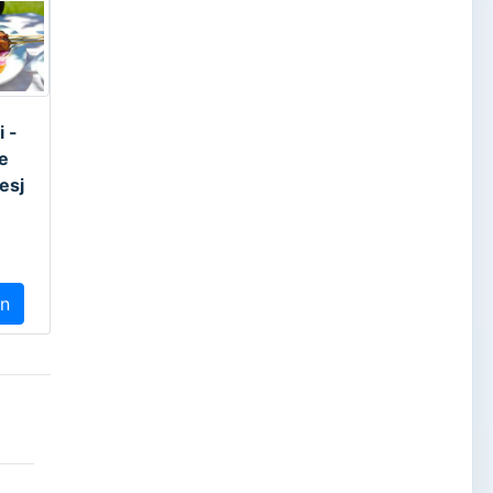
i -
e
esj
en