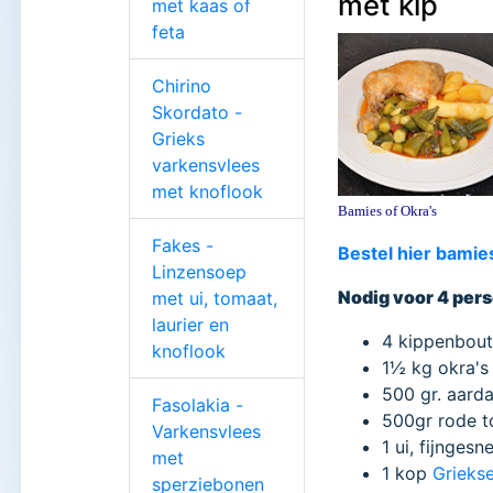
met kip
met kaas of
feta
Chirino
Skordato -
Grieks
varkensvlees
met knoflook
Bamies of Okra's
Fakes -
Bestel hier bamie
Linzensoep
Nodig voor 4 per
met ui, tomaat,
laurier en
4 kippenbou
knoflook
1½ kg okra's 
500 gr. aard
Fasolakia -
500gr rode 
Varkensvlees
1 ui, fijnges
met
1 kop
Griekse
sperziebonen