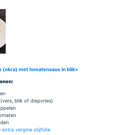
s (okra) met tomatensaus in blik>
sonen:
ten
(vers, blik of diepvries)
appelen
tomaten
neden
 extra vergine olijfolie