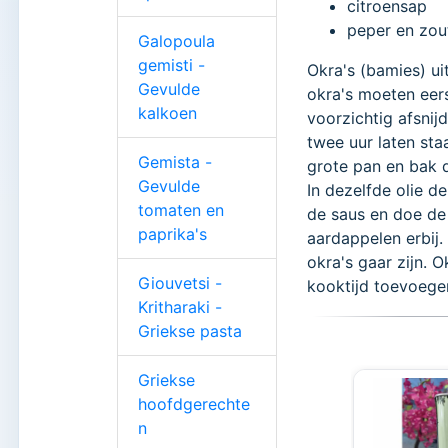
citroensap
peper en zou
Galopoula
gemisti -
Okra's (bamies) uit
Gevulde
okra's moeten eers
kalkoen
voorzichtig afsni
twee uur laten staa
Gemista -
grote pan en bak 
Gevulde
In dezelfde olie 
tomaten en
de saus en doe de
paprika's
aardappelen erbij.
okra's gaar zijn. O
Giouvetsi -
kooktijd toevoege
Kritharaki -
Griekse pasta
Griekse
hoofdgerechte
n