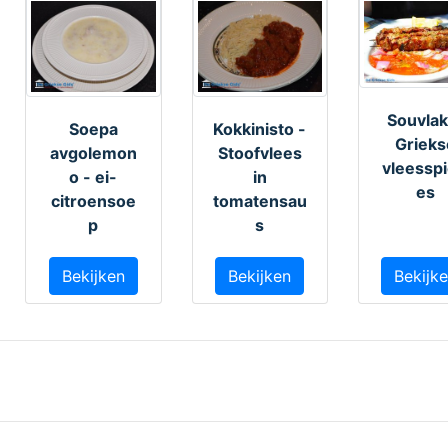
Souvlak
Soepa
Kokkinisto -
Grieks
avgolemon
Stoofvlees
vleesspi
o - ei-
in
es
citroensoe
tomatensau
p
s
Bekijken
Bekijken
Bekijk