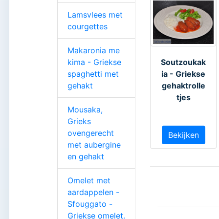
Lamsvlees met
courgettes
Makaronia me
kima - Griekse
Soutzoukak
spaghetti met
ia - Griekse
gehakt
gehaktrolle
tjes
Mousaka,
Grieks
ovengerecht
Bekijken
met aubergine
en gehakt
Omelet met
aardappelen -
Sfouggato -
Griekse omelet.