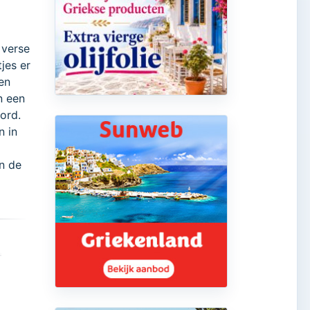
 verse
jes er
en
n een
ord.
n in
en de