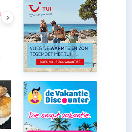
iekse Gids Glossy 18
Griekse honing
Zomer
Bekijk product
Bekijk product