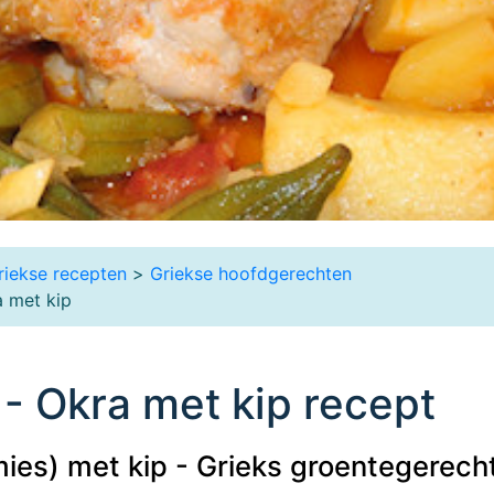
riekse recepten
>
Griekse hoofdgerechten
 met kip
- Okra met kip recept
ies) met kip - Grieks groentegerech