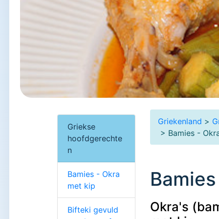
Griekenland
>
G
Griekse
> Bamies - Okra
hoofdgerechte
n
Bamies 
Bamies - Okra
met kip
Okra's (bam
Bifteki gevuld