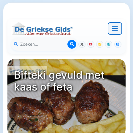
Bifteki gevuld met
kaas of feta