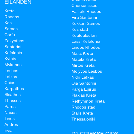
EILANDEN
Chersonissos
Kreta
Faliraki Rhodos
Rhodos
Fira Santorini
Kos
Kokkari Samos
Samos
Kos stad
Corfu
Koutouloufari
Zakynthos
Lassi Kefalonia
Santorini
Lindos Rhodos
Kefalonia
Malia Kreta
Kythira
Matala Kreta
Mykonos
Mirtos Kreta
Lesbos
Molyvos Lesbos
Lefkas
Nidri Lefkas
Chios
Oia Santorini
Karpathos
Parga Epirus
Skiathos
Plakias Kreta
Thassos
Rethymnon Kreta
Paros
Rhodos stad
Naxos
Stalis Kreta
Tinos
Thessaloniki
Andros
Evia
De GRIEKSE GIDS