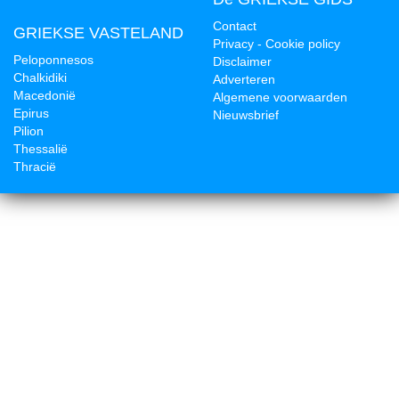
Contact
GRIEKSE VASTELAND
Privacy - Cookie policy
Peloponnesos
Disclaimer
Chalkidiki
Adverteren
Macedonië
Algemene voorwaarden
Epirus
Nieuwsbrief
Pilion
Thessalië
Thracië