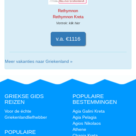
Rethymnon
Rethymnon Kreta
Vertrek: klik hier
v.a. €1116
Meer vakanties naar Griekenland »
GRIEKSE GIDS
POPULAIRE
REIZEN
BESTEMMINGEN
Voor de échte
Agia Galini Kreta
Griekenlandliefhebber
Agia Pelagia
Agios Nikolaos
Athene
POPULAIRE
Chania Kreta