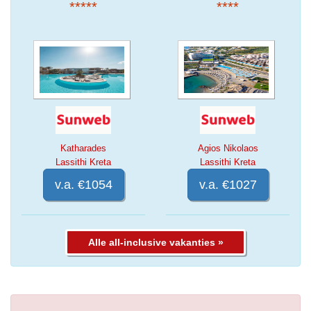
*****
****
Katharades
Agios Nikolaos
Lassithi Kreta
Lassithi Kreta
v.a. €1054
v.a. €1027
Alle all-inclusive vakanties »