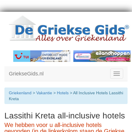
GriekseGids.nl
Toggle
navigati
Griekenland
>
Vakantie
>
Hotels
> All Inclusive Hotels Lassithi
Kreta
Lassithi Kreta all-inclusive hotels
We hebben voor u all-inclusive hotels
gevonden (in de linkerkolom staan de Griekse