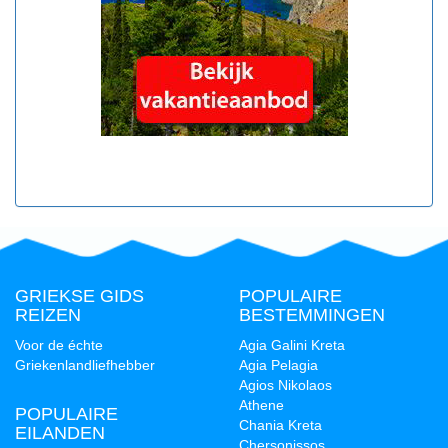
GRIEKSE GIDS
POPULAIRE
REIZEN
BESTEMMINGEN
Voor de échte
Agia Galini Kreta
Griekenlandliefhebber
Agia Pelagia
Agios Nikolaos
Athene
POPULAIRE
Chania Kreta
EILANDEN
Chersonissos