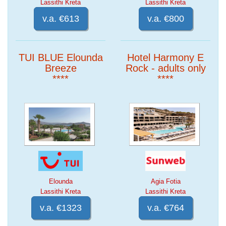
Lassithi Kreta
Lassithi Kreta
v.a. €613
v.a. €800
TUI BLUE Elounda
Hotel Harmony E
Breeze
Rock - adults only
****
****
Elounda
Agia Fotia
Lassithi Kreta
Lassithi Kreta
v.a. €1323
v.a. €764