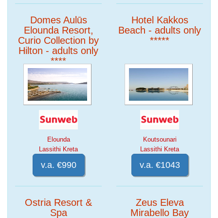
Domes Aulūs
Hotel Kakkos
Elounda Resort,
Beach - adults only
Curio Collection by
*****
Hilton - adults only
****
Elounda
Koutsounari
Lassithi Kreta
Lassithi Kreta
v.a. €990
v.a. €1043
Ostria Resort &
Zeus Eleva
Spa
Mirabello Bay