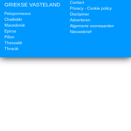
Contact
GRIEKSE VASTELAND
Privacy - Cookie policy
Peloponnesos
Disclaimer
Chalkidiki
Adverteren
Macedonië
Algemene voorwaarden
Epirus
Nieuwsbrief
Pilion
Thessalië
Thracië