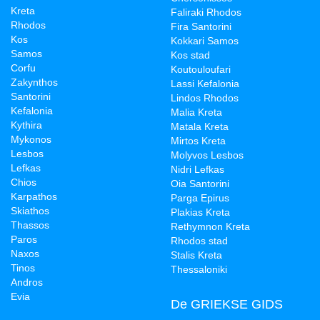
Kreta
Faliraki Rhodos
Rhodos
Fira Santorini
Kos
Kokkari Samos
Samos
Kos stad
Corfu
Koutouloufari
Zakynthos
Lassi Kefalonia
Santorini
Lindos Rhodos
Kefalonia
Malia Kreta
Kythira
Matala Kreta
Mykonos
Mirtos Kreta
Lesbos
Molyvos Lesbos
Lefkas
Nidri Lefkas
Chios
Oia Santorini
Karpathos
Parga Epirus
Skiathos
Plakias Kreta
Thassos
Rethymnon Kreta
Paros
Rhodos stad
Naxos
Stalis Kreta
Tinos
Thessaloniki
Andros
Evia
De GRIEKSE GIDS