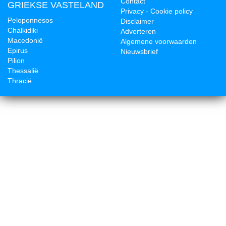
Contact
GRIEKSE VASTELAND
Privacy - Cookie policy
Peloponnesos
Disclaimer
Chalkidiki
Adverteren
Macedonië
Algemene voorwaarden
Epirus
Nieuwsbrief
Pilion
Thessalië
Thracië