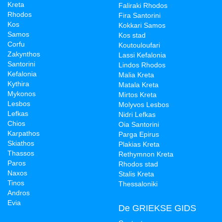
Kreta
Faliraki Rhodos
Rhodos
Fira Santorini
Kos
Kokkari Samos
Samos
Kos stad
Corfu
Koutouloufari
Zakynthos
Lassi Kefalonia
Santorini
Lindos Rhodos
Kefalonia
Malia Kreta
Kythira
Matala Kreta
Mykonos
Mirtos Kreta
Lesbos
Molyvos Lesbos
Lefkas
Nidri Lefkas
Chios
Oia Santorini
Karpathos
Parga Epirus
Skiathos
Plakias Kreta
Thassos
Rethymnon Kreta
Paros
Rhodos stad
Naxos
Stalis Kreta
Tinos
Thessaloniki
Andros
Evia
De GRIEKSE GIDS