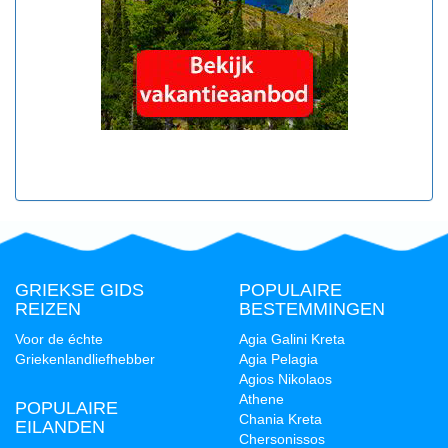
GRIEKSE GIDS
POPULAIRE
REIZEN
BESTEMMINGEN
Voor de échte
Agia Galini Kreta
Griekenlandliefhebber
Agia Pelagia
Agios Nikolaos
Athene
POPULAIRE
Chania Kreta
EILANDEN
Chersonissos