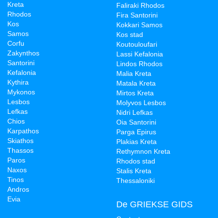
Kreta
Faliraki Rhodos
Rhodos
Fira Santorini
Kos
Kokkari Samos
Samos
Kos stad
Corfu
Koutouloufari
Zakynthos
Lassi Kefalonia
Santorini
Lindos Rhodos
Kefalonia
Malia Kreta
Kythira
Matala Kreta
Mykonos
Mirtos Kreta
Lesbos
Molyvos Lesbos
Lefkas
Nidri Lefkas
Chios
Oia Santorini
Karpathos
Parga Epirus
Skiathos
Plakias Kreta
Thassos
Rethymnon Kreta
Paros
Rhodos stad
Naxos
Stalis Kreta
Tinos
Thessaloniki
Andros
Evia
De GRIEKSE GIDS