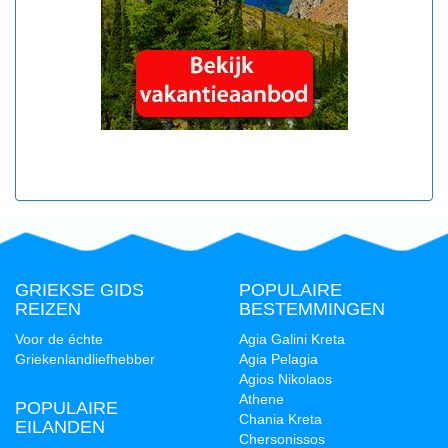
GRIEKSE GIDS
POPULAIRE
REIZEN
BESTEMMINGEN
Voor de échte
Agia Galini Kreta
Griekenlandliefhebber
Agia Pelagia
Agios Nikolaos
Athene
POPULAIRE
Chania Kreta
EILANDEN
Chersonissos