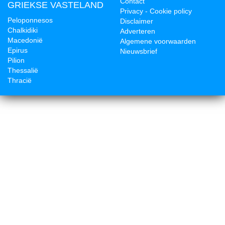
Contact
GRIEKSE VASTELAND
Privacy - Cookie policy
Peloponnesos
Disclaimer
Chalkidiki
Adverteren
Macedonië
Algemene voorwaarden
Epirus
Nieuwsbrief
Pilion
Thessalië
Thracië