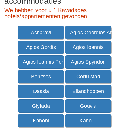
accommodaties
We hebben voor u 1 Kavadades
hotels/appartementen gevonden.
Acharavi
Agios Georgios Argirades
Agios Gordis
Agios Ioannis
Agios Ioannis Peristeron
Agios Spyridon
Benitses
Corfu stad
Dassia
Eilandhoppen
Glyfada
Gouvia
Kanoni
Kanouli