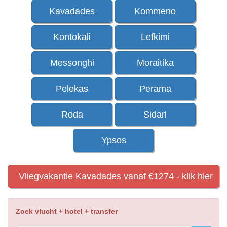
Kavadades
Kommeno
Kontokali
Lefkimi
Messonghi
Moraitika
Pelekas
Perama
Roda
Sidari
Ypsos
Vliegvakantie Kavadades vanaf €1274 - klik hier
Zoek vlucht + hotel + transfer