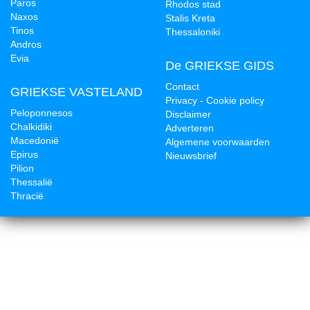
Paros
Rhodos stad
Naxos
Stalis Kreta
Tinos
Thessaloniki
Andros
Evia
De GRIEKSE GIDS
Contact
GRIEKSE VASTELAND
Privacy - Cookie policy
Peloponnesos
Disclaimer
Chalkidiki
Adverteren
Macedonië
Algemene voorwaarden
Epirus
Nieuwsbrief
Pilion
Thessalië
Thracië