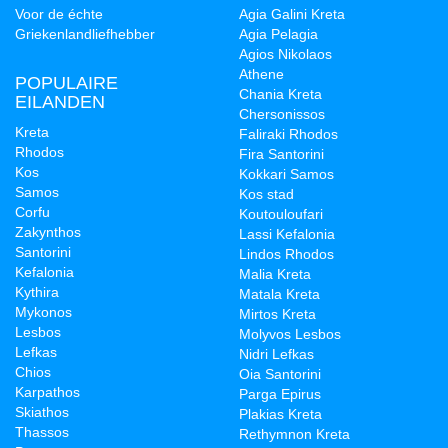
Voor de échte
Agia Galini Kreta
Griekenlandliefhebber
Agia Pelagia
Agios Nikolaos
Athene
POPULAIRE
Chania Kreta
EILANDEN
Chersonissos
Kreta
Faliraki Rhodos
Rhodos
Fira Santorini
Kos
Kokkari Samos
Samos
Kos stad
Corfu
Koutouloufari
Zakynthos
Lassi Kefalonia
Santorini
Lindos Rhodos
Kefalonia
Malia Kreta
Kythira
Matala Kreta
Mykonos
Mirtos Kreta
Lesbos
Molyvos Lesbos
Lefkas
Nidri Lefkas
Chios
Oia Santorini
Karpathos
Parga Epirus
Skiathos
Plakias Kreta
Thassos
Rethymnon Kreta